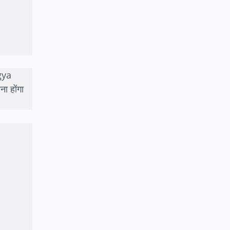
gya
 होंगा