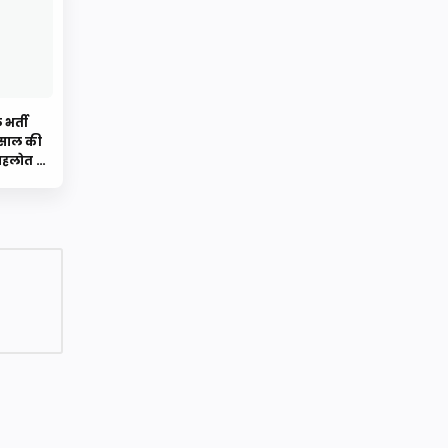
भर्ती
 साल की
 गहलोत ने
ेदन में