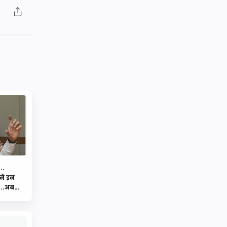
..
ने इन
....अब
ti
HLOT