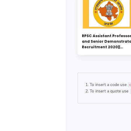
RPSC Assistant Professo
and Senior Demonstrat
Recruitment 2020||
advertisement, online
application and more
details here
To insert a code use
<
To insert a quote use