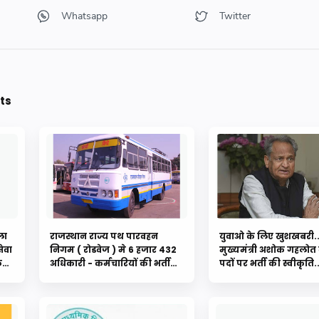
ts
ला
राजस्थान राज्य पथ पारवहन
युवाओ के लिए खुशखबरी..
ेवा
निगम ( रोडवेज ) मे 6 हजार 432
मुख्यमंत्री अशोक गहलोत 
े
अधिकारी - कर्मचारियों की भर्ती
पदों पर भर्ती की स्वीकृति
जल्द, देखें रिपोर्ट
जल्द होंगी भर्ती|| Job in
rajasthan|| new bhar
2020|| CM ASHOK GE