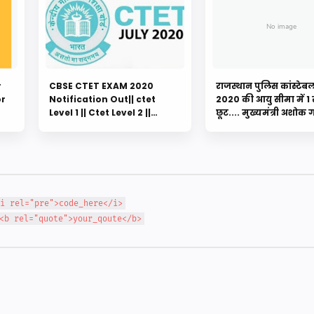
r
CBSE CTET EXAM 2020
राजस्थान पुलिस कांस्टेबल 
or
Notification Out|| ctet
2020 की आयु सीमा में 1
Level 1 || Ctet Level 2 ||
छूट.... मुख्यमंत्री अशोक
Online application,
की घोषण....ऑनलाइन आव
syllabus of exam exam
15 दिनों की बढ़ोतरी
pattern and more update
here
i rel="pre">code_here</i>
<b rel="quote">your_qoute</b>