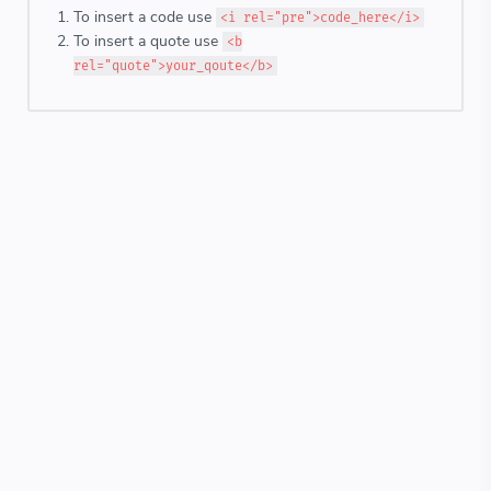
To insert a code use
<i rel="pre">code_here</i>
To insert a quote use
<b
rel="quote">your_qoute</b>