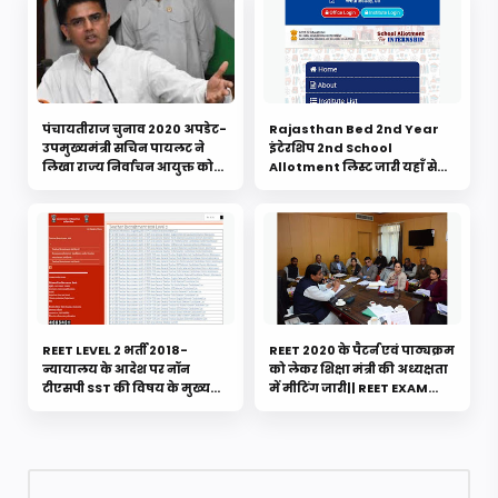
पंचायतीराज चुनाव 2020 अपडेट-
Rajasthan Bed 2nd Year
उपमुख्यमंत्री सचिन पायलट ने
इंटेरशिप 2nd School
लिखा राज्य निर्वाचन आयुक्त को
Allotment लिस्ट जारी यहाँ से
पत्र- 7 दिन में दुबारा होंगी
करे डाउनलोड
लॉटरी....संवैधानिक संकट से बचने
के लिए 7 फरवरी से पूर्व चुनाव का
किया निवेदन
REET LEVEL 2 भर्ती 2018-
REET 2020 के पैटर्न एवं पाठ्यक्रम
न्यायालय के आदेश पर नॉन
को लेकर शिक्षा मंत्री की अध्यक्षता
टीएसपी SST की विषय के मुख्य
में मीटिंग जारी|| REET EXAM
सूची एवं वेटिंग के चयनितों की
PATTRAN|| REET EXAM
लिस्ट जारी.....यहाँ से करे डाउनलोड
SYLLABUS 2020|| 33000
REET BHARTI 202