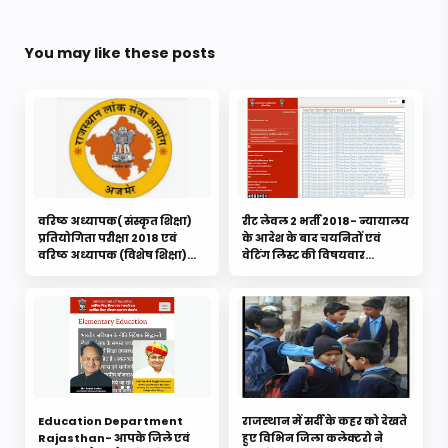
You may like these posts
वरिष्ठ अध्यापक( संस्कृत शिक्षा)
रीट लेवल 2 भर्ती 2018- न्यायालय
प्रतियोगिता परीक्षा 2018 एवं
के आदेश के बाद चयनितों एवं
वरिष्ठ अध्यापक (विशेष शिक्षा)
वेटिंग लिस्ट की विषयवार
प्रतियोगिता परीक्षा 2018 के
नवीनतम लिस्ट एवं कटऑफ
अभ्यर्थियों की पात्रता जांच हेतु प्रेस
जारी....यहाँ से करे डाउनलोड
नोट जारी
Education Department
राजस्थान में सर्दी के कहर को देखते
Rajasthan- आपके जिले एवं
हुए विभिन जिला कलेक्टरो ने