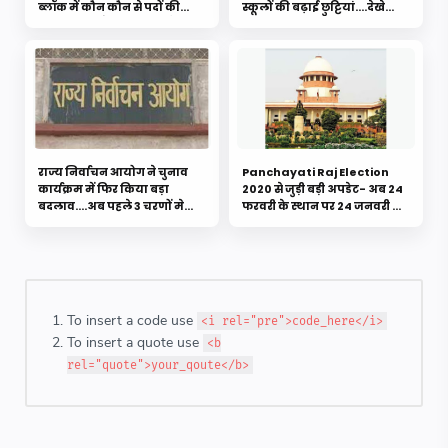
ब्लॉक में कौन कौन से पदों की
स्कूलों की बढ़ाई छुट्टियां....देखे
कितनी पोस्ट है खाली.... यहाँ से
विस्तृत ख़बर
देखे। vacancy in education
department|| search
vaceny here
राज्य निर्वाचन आयोग ने चुनाव
Panchayati Raj Election
कार्यक्रम में फिर किया बड़ा
2020 से जुड़ी बड़ी अपडेट- अब 24
बदलाव....अब पहले 3 चरणों मे
फरवरी के स्थान पर 24 जनवरी को
9171 की बजाय 6759 ग्राम
होंगी सुनवाई
पंचायतों में होंगे चुनाव....नवीनतम
लिस्ट जारी
To insert a code use
<i rel="pre">code_here</i>
To insert a quote use
<b
rel="quote">your_qoute</b>