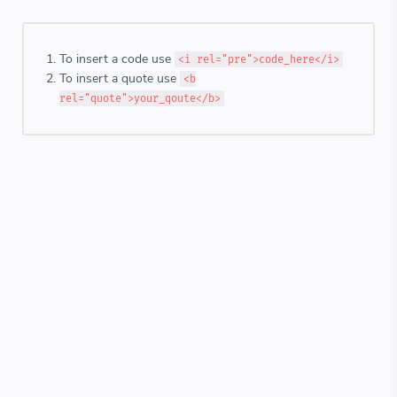
To insert a code use
<i rel="pre">code_here</i>
To insert a quote use
<b
rel="quote">your_qoute</b>