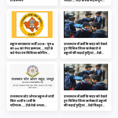
डाऊनलोड
परीक्षा.....यहाँ से देखे महत्वपूर्ण
जानकारी
स्कूल व्याख्याता भर्ती 2018- ग्रुप B
राजस्थान में सर्दी के कहर को देखते
का GK का पेपर सम्पन्न.....यहाँ से
हुए विभिन जिला कलेक्टरो ने
करे पेपर एवं विभिन्न कोचिंग
स्कूलों की बढ़ाई छुट्टियां....देखे
संस्थानों की answer key
विस्तृत ख़बर
राजस्थान स्टेट ओपन स्कूल ने जारी
राजस्थान में सर्दी के कहर को देखते
किए 10वीं व 12वीं के
हुए विभिन जिला कलेक्टरो स्कूलों
परिणाम......ऐसे देखे अपना
की बढ़ाई छुट्टियां....देखे विस्तृत
परिणाम
ख़बर