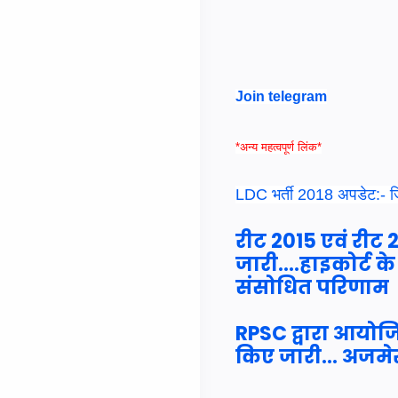
Join telegram
*अन्य महत्वपूर्ण लिंक*
LDC भर्ती 2018 अपडेट:- जिल
रीट 2015 एवं रीट 
जारी....हाइकोर्ट क
संसोधित परिणाम
RPSC द्वारा आयोजित
किए जारी... अजमे