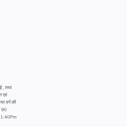
गई , तथा
न एवं
ियर वर्ग की
ल 90
 से 1:40Pm