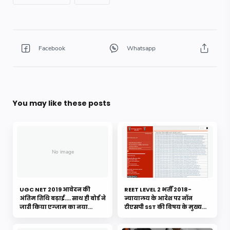
You may like these posts
UGC NET 2019 आवेदन की
REET LEVEL 2 भर्ती 2018-
अंतिम तिथि बढ़ाई.... साथ ही बोर्ड ने
न्यायालय के आदेश पर नॉन
जारी किया एग्जाम का नया
टीएसपी SST की विषय के मुख्य
शेड्यूल, यहाँ से देखें...
सूची एवं वेटिंग के चयनितों की
लिस्ट जारी.....यहाँ से करे डाउनलोड