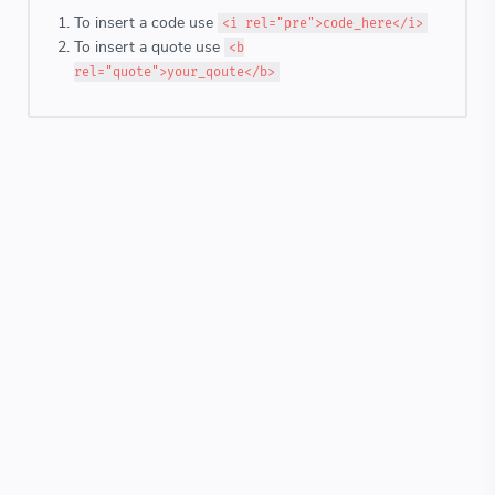
To insert a code use
<i rel="pre">code_here</i>
To insert a quote use
<b
rel="quote">your_qoute</b>