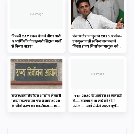
दिल्ली CAT डबल बेंच ने बीएडधारी
पंचायतीराज चुनाव 2020 अपडेट-
अभ्यर्थियों को प्राइमरी शिक्षक भर्ती
उपमुख्यमंत्री सचिन पायलट ने
से किया बाहर*
लिखा राज्य निर्वाचन आयुक्त को
पत्र- 7 दिन में दुबारा होंगी
लॉटरी....संवैधानिक संकट से बचने
के लिए 7 फरवरी से पूर्व चुनाव का
किया निवेदन
राजस्थान निर्वाचन आयोग ने जारी
PTET 2020 के आवेदन 15 जनवरी
किया सरपंच एवं पंच चुनाव 2020
से......सम्भवत 10 मई को होंगी
के चौथे चरण का कार्यक्रम.....1954
परीक्षा.....यहाँ से देखे महत्वपूर्ण
ग्राम पंचायतों पर लागू होंगा चौथा
जानकारी
चरण.... यहाँ से डाउनलोड करे 1954
ग्राम पंचायतों की लिस्ट